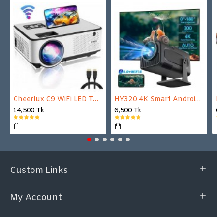
Cheerlux C9 WiFi LED TV Projector
HY320 4K Smart Android Projector | WiFi 6 + Bluetooth 5.0 | Auto Keystone | 180 Inch Display
14,500 Tk
6,500 Tk
Custom Links
My Account