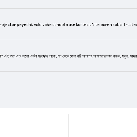
rojector peyechi, valo vabe school a use korteci, Nite paren sobai Tru
িনা এই দামে এত ভালো একটা প্রজেক্টর পাবো, মন থেকে দোয়া করি আল্লাহ্‌ আপনাদের মঙ্গল করুক, স্কুল, মাদর