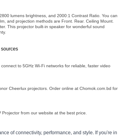
, 2800 lumens brightness, and 2000:1 Contrast Ratio. You can
m - 3m, and projection methods are Front. Rear. Ceiling Mount.
r. This projector built-in speaker for wonderful sound
nty.
t sources
onnect to 5GHz Wi-Fi networks for reliable, faster video
nor Cheerlux projectors. Order online at Chomok.com.bd for
rojector from our website at the best price.
nce of connectivity, performance, and style. If you're in