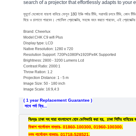
search of a projector that effortlessly adapts to you
মুহূর্তে যেকোনো যায়গা বানিয়ে ফেলুন 180 ইঞ্চি পর্দার টিভি, সরাসরি চলবে টিভি, কোন
দিয়ে ও চালাতে পারবেন। পোর্টেবল প্রোজেক্টর, সহজে বহন করতে পারবেন, এই প্রোজেক্টর এর 
Brand: Cheerlux
Model:CHK C9 wifi Plus
Display type: LCD
Native Resolution: 1280 x 720
Resolution Support: 720Px1080Px1920Px4K Supported
Brightness: 2800 - 3200 Lumens Lcd
Contrast Ratio: 2000:1
Throw Ration: 1.2
Projection Distance: 1 - 5 m
Image Size: 50 - 180 inch
Image Scale: 16:9,4:3
( 1 year
Replacement Guarantee )
সাথে পর্দা ফ্রি...
বিঃদ্রঃ ঢাকা সহ সারা বাংলাদেশে হোম ডেলিভারি করা হয়, ঢাকা সিটির বাহিরের 
বিকাশ পার্সোনাল নাম্বার- 01860-100300, 01960-100300.
নগদ পার্সোনাল নাম্বার- 01718-528521.