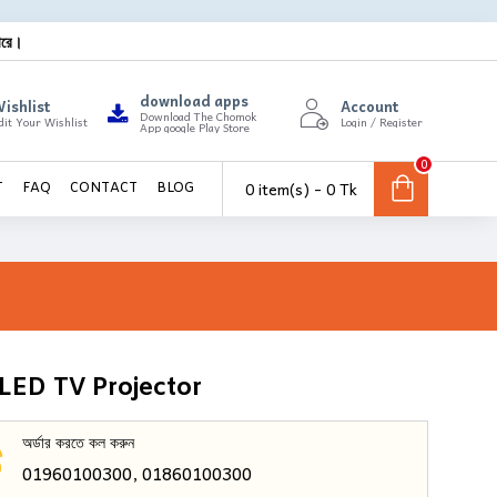
ারে।
download apps
ishlist
Account
Download The Chomok
dit Your Wishlist
Login / Register
App google Play Store
0
0 item(s) - 0 Tk
T
FAQ
CONTACT
BLOG
LED TV Projector
অর্ডার করতে কল করুন
01960100300, 01860100300