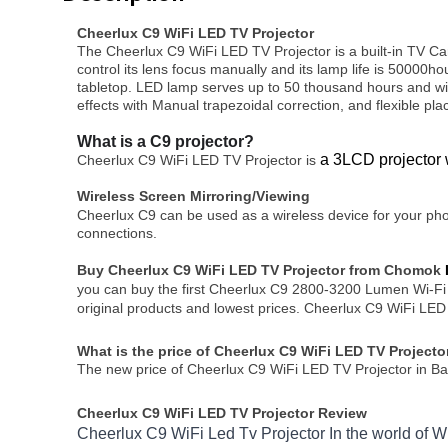
Cheerlux C9 WiFi LED TV Projector
The Cheerlux C9 WiFi LED TV Projector is a built-in TV Ca
control its lens focus manually and its lamp life is 50000hou
tabletop. LED lamp serves up to 50 thousand hours and wil
effects with Manual trapezoidal correction, and flexible pl
What is a C9 projector?
a 3LCD projector 
Cheerlux C9 WiFi LED TV Projector is
Wireless Screen Mirroring/Viewing
Cheerlux C9 can be used as a wireless device for your pho
connections.
Buy Cheerlux C9 WiFi LED TV Projector from Chomok
you can buy the first Cheerlux C9 2800-3200 Lumen Wi-Fi
original products and lowest prices. Cheerlux C9 WiFi LED
What is the price of Cheerlux C9 WiFi LED TV Project
The new price of Cheerlux C9 WiFi LED TV Projector in Ba
Cheerlux C9 WiFi LED TV Projector Review
Cheerlux C9 WiFi Led Tv Projector In the world of WiFi