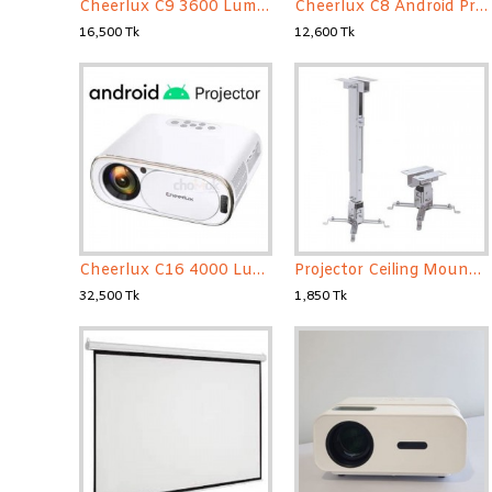
Cheerlux C9 3600 Lumens Full HD Android Projector
Cheerlux C8 Android Projector Full HD High Resolution
16,500 Tk
12,600 Tk
Cheerlux C16 4000 Lumens Full HD Android Projector
Projector Ceiling Mount Kit 2 Feet
32,500 Tk
1,850 Tk