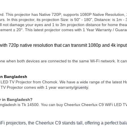
rd. This projector has Native 720P; supports 1080P Native Resolution
rs. In this projector, its projection Size: is 50" - 180", Distance: is 1
l not damage your eyes and 1 to 3m projection distance for home theate
acement ± 20°. This latest projector comes with 1 Year Warranty / Guara
with 720p native resolution that can transmit 1080p and 4k inpu
ne when both devices are connected to the same Wi-Fi network. It can c
In Bangladesh
 LED TV Projector from Chomok. We have a wide range of the latest Ho
 TV Projector comes with 1 year warranty/
gruenty.
or in Bangladesh?
ngladesh is Tk 14500. You can buy Cheerlux Cheerlux C9 WiFi LED TV P
 projectors, the Cheerlux C9 stands tall, offering a perfect bala