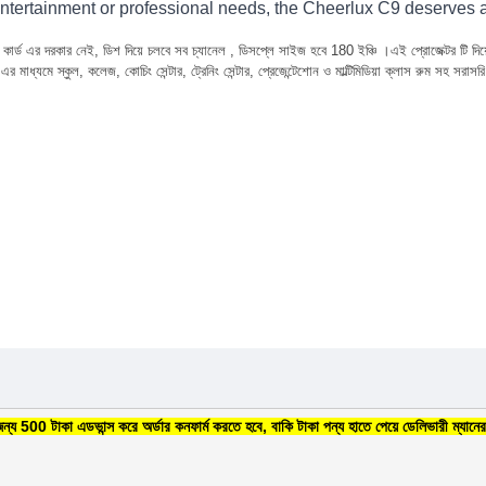
r entertainment or professional needs, the Cheerlux C9 deserves a
 টিভি কার্ড এর দরকার নেই, ডিশ দিয়ে চলবে সব চ্যানেল , ডিসপ্লে সাইজ হবে 180 ইঞ্চি ।এই প্রোজেক্টর ট
মাধ্যমে স্কুল, কলেজ, কোচিং সেন্টার, ট্রেনিং সেন্টার, প্রেজেন্টেশোন ও মাল্টিমিডিয়া ক্লাস রুম সহ সরাস
জন্য 500 টাকা এডভান্স করে অর্ডার কনফার্ম করতে হবে, বাকি টাকা পন্য হাতে পেয়ে ডেলিভারী ম্যানে