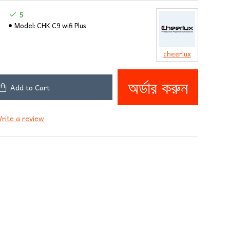
5
Model:
CHK C9 wifi Plus
cheerlux
অর্ডার করুন
Add to Cart
rite a review