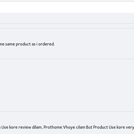
e me same product as i ordered.
th Use kore review dilam, Prothome Vhoye cilam But Product Use kore ve