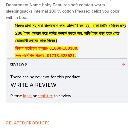
Department Name baby Features soft comfort warm
sleepingsacks internal 100 % cotton Please:: celict you color
with in box....
বিঃদ্রঃ ঢাকা সহ সারা বাংলাদেশে হোম ডেলিভারি করা হয়, ঢাকা সিটির বাহিরের জন্য
200 টাকা এডভান্স করে অর্ডার কনফার্ম করতে হবে, বাকি টাকা পন্য হাতে পেয়ে
ডেলিভারী ম্যানের কাছে দিবেন।
বিকাশ পার্সোনাল নাম্বার- 01860-100300.
নগদ পার্সোনাল নাম্বার- 01718-528521.
REVIEWS
There are no reviews for this product.
WRITE A REVIEW
Please
login
or
register
to review
RELATED PRODUCTS