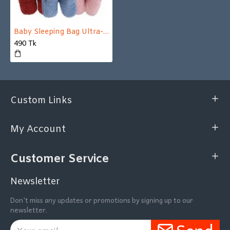
Baby Sleeping Bag Ultra-Soft Fluffy Fleece Newborn Receiving Blanket Infant Boys Girls Clothes Sleeping
490 Tk
Custom Links
My Account
Customer Service
Newsletter
Don't miss any updates or promotions by signing up to our
newsletter.