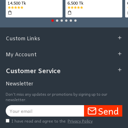
14,500 Tk
6,500 Tk
Custom Links
My Account
Customer Service
Newsletter
Don't miss any updates or promotions by signing up to our
newsletter.
Send
I have read and agree to the
Privacy Policy